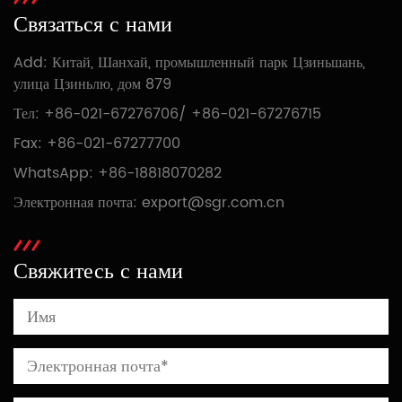
Связаться с нами
Add: Китай, Шанхай, промышленный парк Цзиньшань,
улица Цзиньлю, дом 879
Тел:
+86-021-67276706
/
+86-021-67276715
Fax: +86-021-67277700
WhatsApp:
+86-18818070282
Электронная почта:
export@sgr.com.cn
Свяжитесь с нами